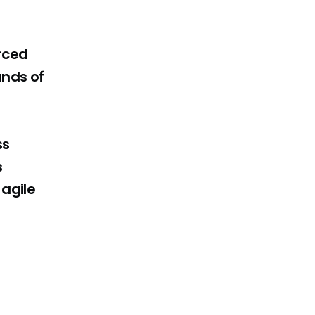
orced
ands of
ss
s
 agile