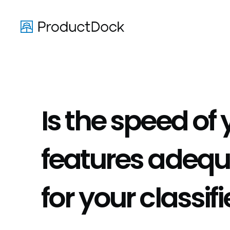
Skip
to
main
content
Is the speed of 
features adequ
for your classif