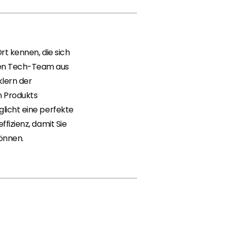
rt kennen, die sich
en Tech-Team aus
lern der
n Produkts
licht eine perfekte
fizienz, damit Sie
können.