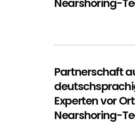
Nearshoring-T
Partnerschaft a
deutschsprach
Experten vor Or
Nearshoring-T