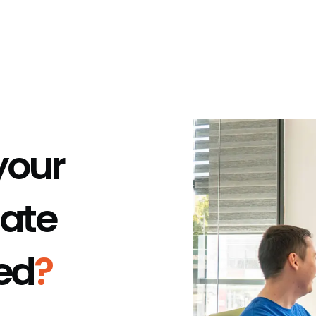
your
ate
ied
?