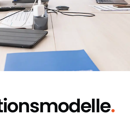
tionsmodelle
.