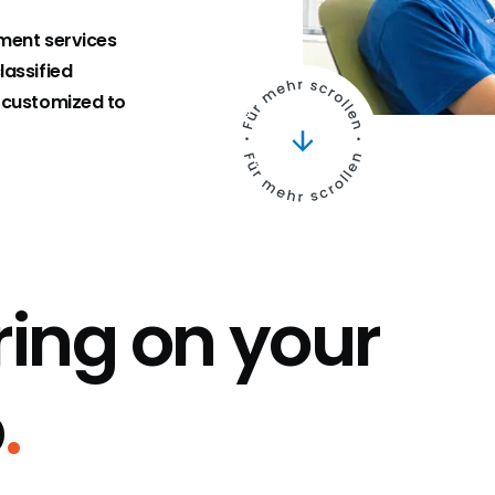
pment services
lassified
 customized to
ing on your
p
.