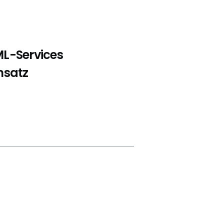
ML-Services
nsatz