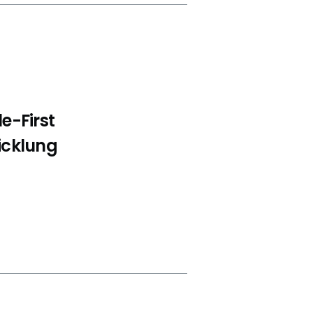
e-First
icklung