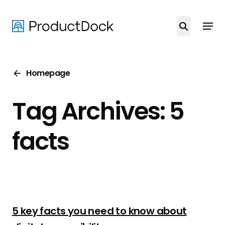
Skip
to
main
content
Homepage
Tag Archives: 5
facts
5 key facts you need to know about