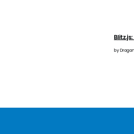
Blitz.j
by Dragan 