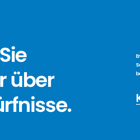
Sie
E
S
r über
b
ürfnisse
.