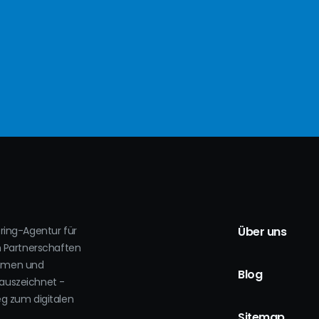
oring-Agentur für
Über uns
h Partnerschaften
ehmen und
Blog
auszeichnet -
eg zum digitalen
.
Sitemap