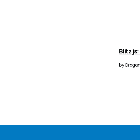
Blitz.j
by Dragan 