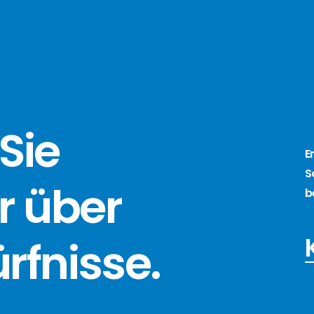
Sie
E
S
r über
b
ürfnisse
.