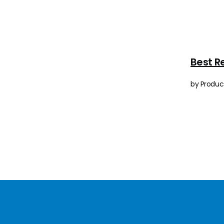
Best R
by Product