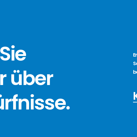
Sie
E
S
r über
b
ürfnisse
.