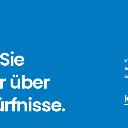
Sie
E
S
r über
b
ürfnisse
.