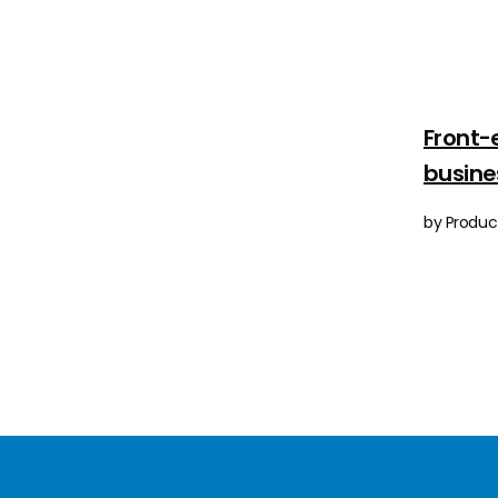
Front-
busine
by Product