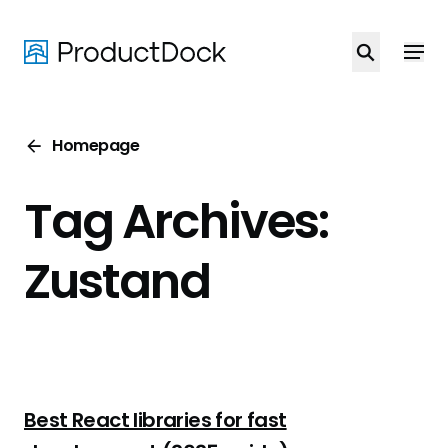
Skip
to
main
content
Homepage
Tag Archives:
Zustand
Best React libraries for fast