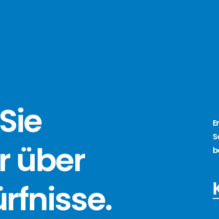
Sie
E
S
r über
b
ürfnisse
.