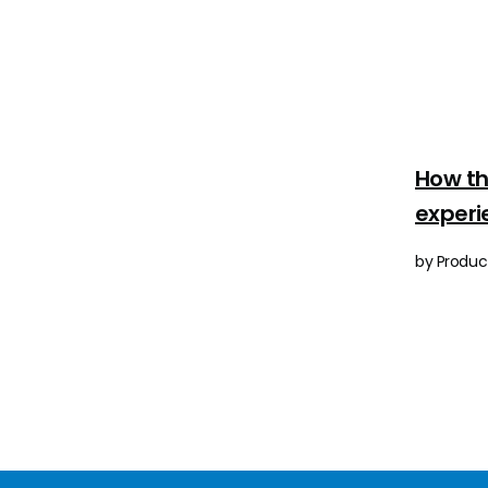
How th
experi
by Product