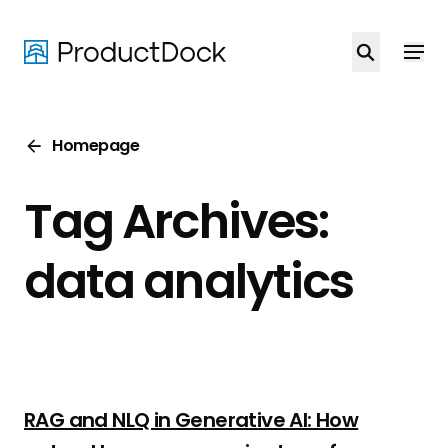
Skip
to
main
content
Homepage
Tag Archives:
data analytics
RAG and NLQ in Generative AI: How