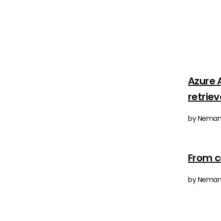
Azure 
retriev
by Nemanj
From c
by Nemanja