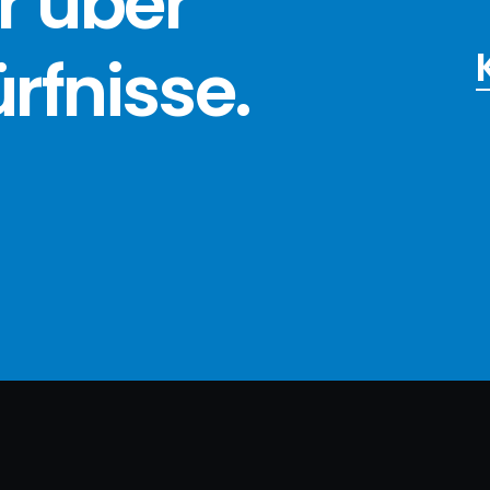
r über
ürfnisse
.