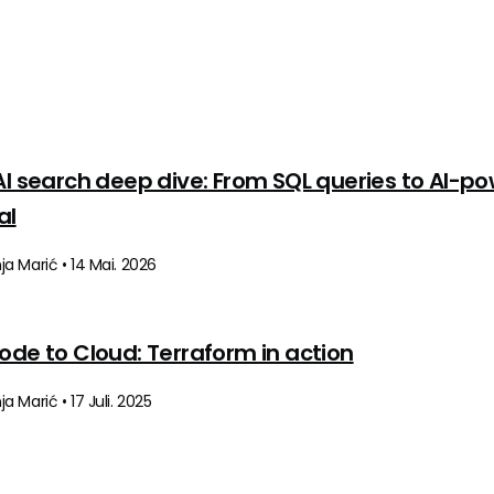
AI search deep dive: From SQL queries to AI-p
al
a Marić • 14 Mai. 2026
ode to Cloud: Terraform in action
 Marić • 17 Juli. 2025