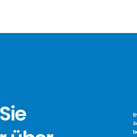
Sie
E
S
b