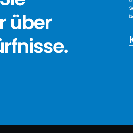
S
r über
b
ürfnisse
.