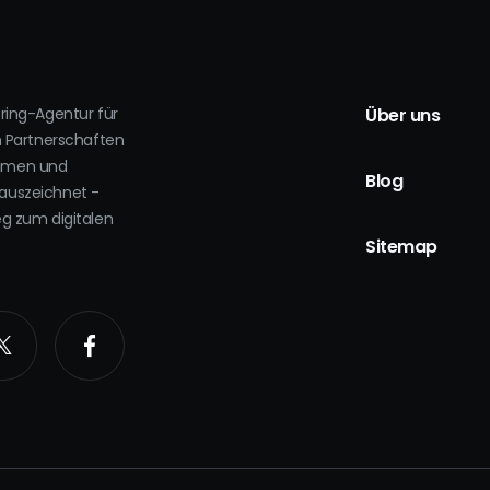
oring-Agentur für
Über uns
h Partnerschaften
ehmen und
Blog
auszeichnet -
eg zum digitalen
.
Sitemap