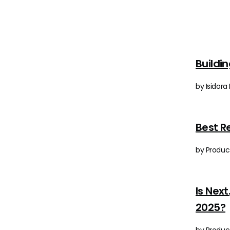
Buildi
by Isidora
Best R
by Product
Is Nex
2025?