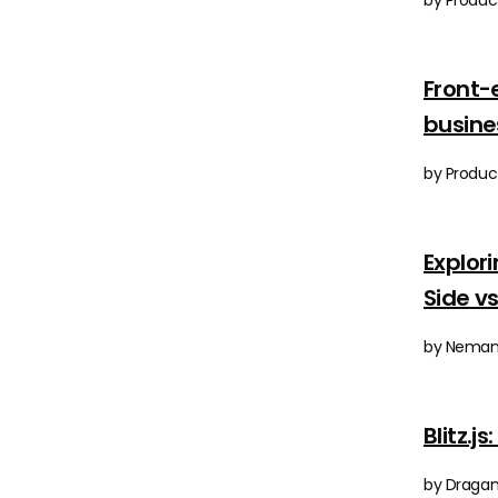
by Product
Front-
busine
by Product
Explor
Side v
by Nemanj
Blitz.j
by Dragan 