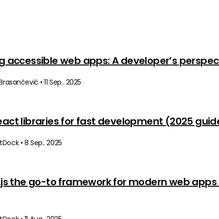
ng accessible web apps: A developer’s perspec
 Brasančević • 11 Sep.. 2025
eact libraries for fast development (2025 guid
Dock • 8 Sep.. 2025
t.js the go-to framework for modern web apps 