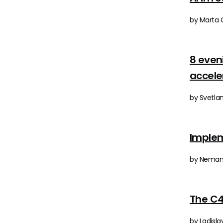
by Marta C
8 even
accele
by Svetlan
Implem
by Nemanja
The C4
by Ladisla