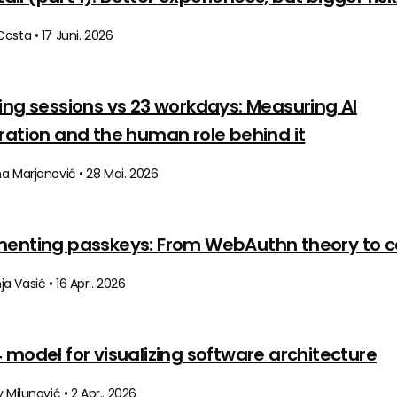
osta • 17 Juni. 2026
ing sessions vs 23 workdays: Measuring AI
ration and the human role behind it
a Marjanović • 28 Mai. 2026
enting passkeys: From WebAuthn theory to 
 Vasić • 16 Apr.. 2026
 model for visualizing software architecture
v Milunović • 2 Apr.. 2026