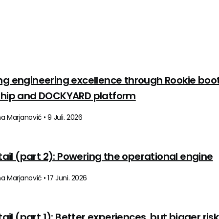
ng engineering excellence through Rookie bo
ship and DOCKYARD platform
a Marjanović • 9 Juli. 2026
etail (part 2): Powering the operational engine
a Marjanović • 17 Juni. 2026
etail (part 1): Better experiences, but bigger ris