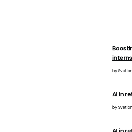
Boosti
intern
by Svetlan
AI in r
by Svetlan
AI in r