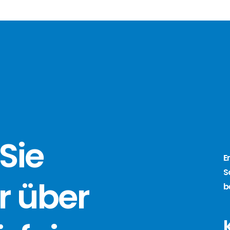
Sie
E
S
r über
b