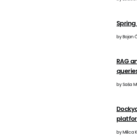
Spring
by Bojan Ć
RAG an
querie
by Saša M
Dockya
platfo
by Milica 