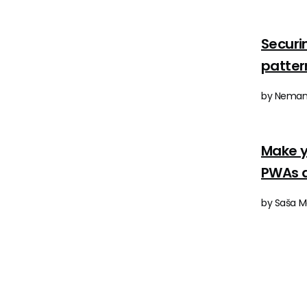
Securi
patter
by Nemanja
Make y
PWAs a
by Saša M