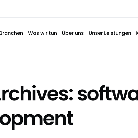
Branchen
Was wir tun
Über uns
Unser Leistungen
rchives: softw
lopment