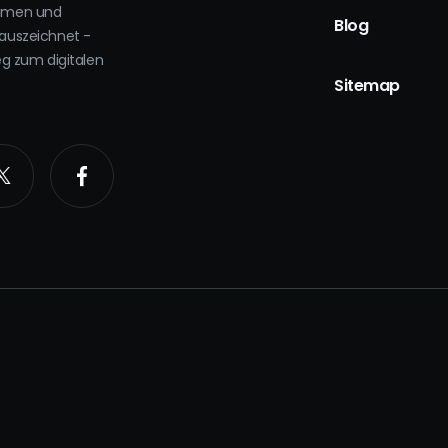
ehmen und
Blog
auszeichnet -
eg zum digitalen
.
Sitemap