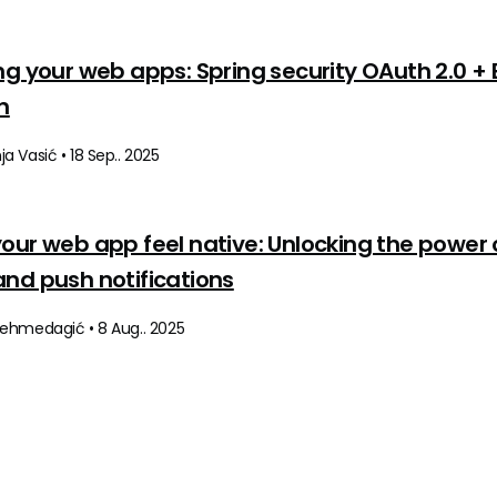
ng your web apps: Spring security OAuth 2.0 + 
n
 Vasić • 18 Sep.. 2025
our web app feel native: Unlocking the power 
nd push notifications
ehmedagić • 8 Aug.. 2025