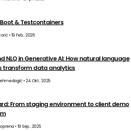
 Boot & Testcontainers
orić • 19 Feb.. 2026
d NLQ in Generative AI: How natural language
s transform data analytics
ehmedagić • 24 Okt.. 2025
rd: From staging environment to client demo
rm
Koprena • 19 Sep.. 2025